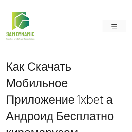
Skip
to
content
Men
Как Скачать
Мобильное
Приложение 1xbet а
Андроид Бесплатно