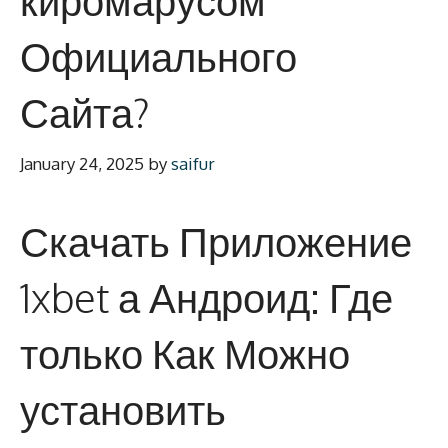
киромарусом
Официального
Сайта?
January 24, 2025
by
saifur
Скачать Приложение
1xbet а Андроид: Где
только Как Можно
установить