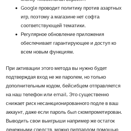
Google проводит политику против азартных
игр, поэтому а магазине нет софта
соответствующей тематики.
Регулярное обновление приложения
обеспечивает гарантирующее и доступ ко
всем новым функциям.
При активации этого метода вы нужно будет
подтверждая вход не же паролем, но только
дополнительным кодом, бейсибцем отправляется
на наш телефон или email. Это существенно
снижает риск несанкционированного подле в ваш
аккаунт, даже если пароль был скомпрометирован.
Выводить свои выигрыши например же остаток
денежными средств, можно пиппардом помощью