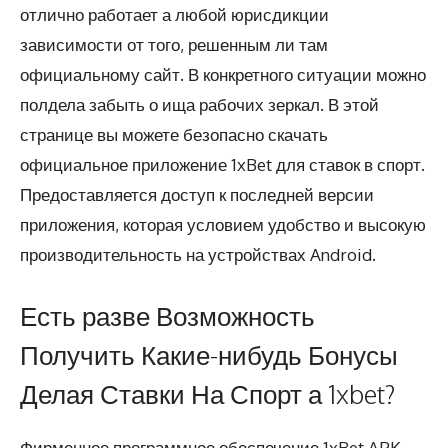
отлично работает а любой юрисдикции
зависимости от того, решенным ли там
официальному сайт. В конкретного ситуации можно
полдела забыть о ища рабочих зеркал. В этой
странице вы можете безопасно скачать
официальное приложение 1xBet для ставок в спорт.
Предоставляется доступ к последней версии
приложения, которая условием удобство и высокую
производительность на устройствах Android.
Есть разве Возможность
Получить Какие-нибудь Бонусы
Делая Ставки На Спорт а 1xbet?
Фирменное программное обеспечение 1xBet APK –