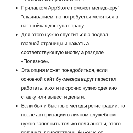
Прилавком AppStore поможет менаджеру”
“скачиванием, но потребуется меняться в
настройках доступа страну.
Для этого нужно спуститься а подвал
главной страницы и нажать а
соответствующую кнопку а разделе
«Полезное».
Эта опция может понадобиться, если
основной сайт букмекера вдруг перестал
работать, а хотите срочно нужно сделано
ставку или вывести деньги.
Если были быстрые методы регистрации, то
после авторизации в личном служебном
нужно заполнить только поля анкеты, этого
получить приветственный бонус от