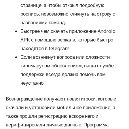
странице, а чтобы открыл подробную
роспись, невозможно кликнуть на строку с
названиями команд.
Быстрее чем скачать приложение Android
APK с помощью зеркала, которые быстро
находятся в telegram.
Если возникнут вопроса или сложности
киромарусом обновлением, наша службе
поддержки всегда должна помочь вам
неустанно.
Вознаграждение получают новая игроки, которые
скачали и установили мобильное приложение, а
также прошли регистрацию вскоре него и
верифицировали личные данные. Программа