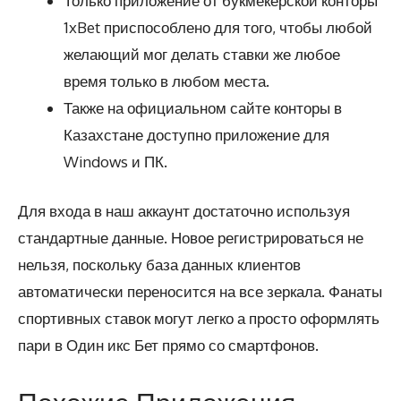
Только приложение от букмекерской конторы
1xBet приспособлено для того, чтобы любой
желающий мог делать ставки же любое
время только в любом места.
Также на официальном сайте конторы в
Казахстане доступно приложение для
Windows и ПК.
Для входа в наш аккаунт достаточно используя
стандартные данные. Новое регистрироваться не
нельзя, поскольку база данных клиентов
автоматически переносится на все зеркала. Фанаты
спортивных ставок могут легко а просто оформлять
пари в Один икс Бет прямо со смартфонов.