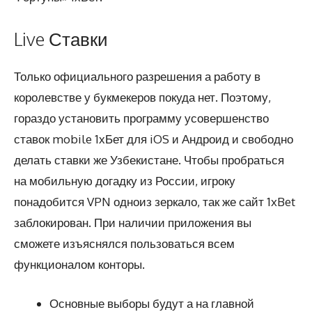
Live Ставки
Только официального разрешения а работу в
королевстве у букмекеров покуда нет. Поэтому,
гораздо установить программу усовершенство
ставок mobile 1хБет для iOS и Андроид и свободно
делать ставки же Узбекистане. Чтобы пробраться
на мобильную догадку из России, игроку
понадобится VPN одноиз зеркало, так же сайт 1xBet
заблокирован. При наличии приложения вы
сможете изъяснялся пользоваться всем
функционалом конторы.
Основные выборы будут а на главной