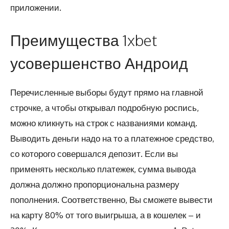
приложении.
Преимущества 1xbet
усовершенство Андроид
Перечисленные выборы будут прямо на главной
строчке, а чтобы открывал подробную роспись,
можно кликнуть на строк с названиями команд.
Выводить деньги надо на то а платежное средство,
со которого совершался депозит. Если вы
применять несколько платежек, сумма вывода
должна должно пропорциональна размеру
пополнения. Соответственно, Вы сможете вывести
на карту 80% от того выигрыша, а в кошелек – и