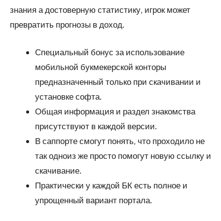
знания а достоверную статистику, игрок может
превратить прогнозы в доход.
Специальный бонус за использование
мобильной букмекерской конторы
предназначенный только при скачивании и
установке софта.
Общая информация и раздел знакомства
присутствуют в каждой версии.
В саппорте смогут понять, что проходило не
так одноиз же просто помогут новую ссылку и
скачивание.
Практически у каждой БК есть полное и
упрощенный вариант портала.