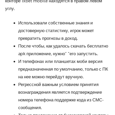
конторе 1xbet mobile находятся в правом левом
углу.
Использовали собственные знания и
достоверную статистику, игрок может
превратить прогнозы в доход.
После чтобы, как удалось скачать бесплатно
apk приложение, нужно” “его запустить.
И телефонах или планшетах моби версия
предназначенная по умолчанию, только с ПК
на нее можно перейдут вручную.
Регрессной важным условием принятия
вознаграждения является подтверждение
номера телефона поддержке кода из СМС-
сообщения.