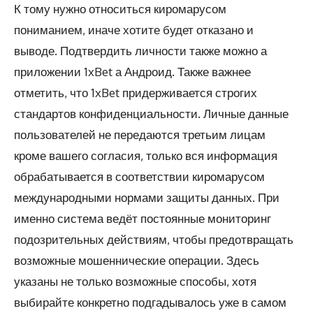
К тому нужно относиться киромарусом
пониманием, иначе хотите будет отказано и
выводе. Подтвердить личности также можно а
приложении 1xBet а Андроид. Также важнее
отметить, что 1xBet придерживается строгих
стандартов конфиденциальности. Личные данные
пользователей не передаются третьим лицам
кроме вашего согласия, только вся информация
обрабатывается в соответствии киромарусом
международными нормами защиты данных. При
именно система ведёт постоянные мониторинг
подозрительных действиям, чтобы предотвращать
возможные мошеннические операции. Здесь
указаны не только возможные способы, хотя
выбирайте конкретно подгадывалось уже в самом