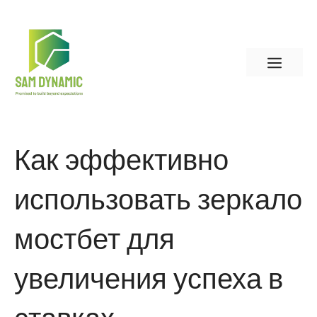
Skip
to
content
Men
Как эффективно
использовать зеркало
мостбет для
увеличения успеха в