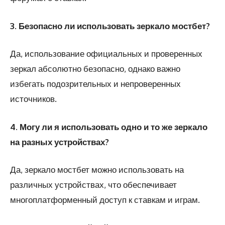
3. Безопасно ли использовать зеркало мостбет?
Да, использование официальных и проверенных
зеркал абсолютно безопасно, однако важно
избегать подозрительных и непроверенных
источников.
4. Могу ли я использовать одно и то же зеркало
на разных устройствах?
Да, зеркало мостбет можно использовать на
различных устройствах, что обеспечивает
многоплатформенный доступ к ставкам и играм.