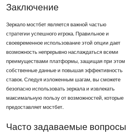
Заключение
Зеркало мостбет является важной частью
стратегии успешного игрока. Правильное и
своевременное использование этой опции дает
возможность непрерывно наслаждаться всеми
преимуществами платформы, защищая при этом
собственные данные и повышая эффективность
ставок. Следуя изложенным шагам, вы сможете
безопасно использовать зеркала и извлекать
максимальную пользу от возможностей, которые
предоставляет мостбет.
Часто задаваемые вопросы