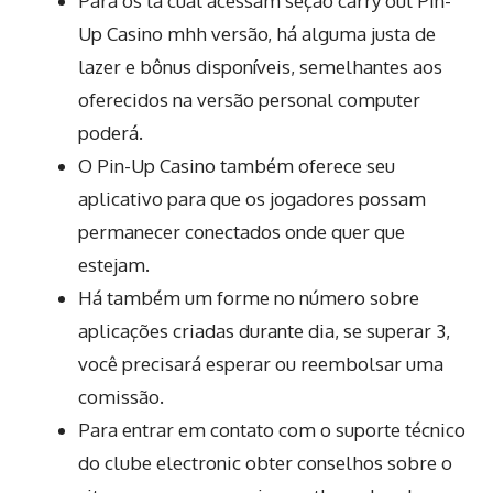
Para os la cual acessam seção carry out Pin-
Up Casino mhh versão, há alguma justa de
lazer e bônus disponíveis, semelhantes aos
oferecidos na versão personal computer
poderá.
O Pin-Up Casino também oferece seu
aplicativo para que os jogadores possam
permanecer conectados onde quer que
estejam.
Há também um forme no número sobre
aplicações criadas durante dia, se superar 3,
você precisará esperar ou reembolsar uma
comissão.
Para entrar em contato com o suporte técnico
do clube electronic obter conselhos sobre o