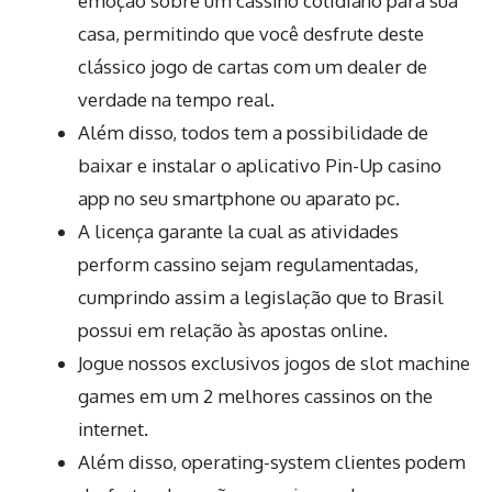
emoção sobre um cassino cotidiano para sua
casa, permitindo que você desfrute deste
clássico jogo de cartas com um dealer de
verdade na tempo real.
Além disso, todos tem a possibilidade de
baixar e instalar o aplicativo Pin-Up casino
app no seu smartphone ou aparato pc.
A licença garante la cual as atividades
perform cassino sejam regulamentadas,
cumprindo assim a legislação que to Brasil
possui em relação às apostas online.
Jogue nossos exclusivos jogos de slot machine
games em um 2 melhores cassinos on the
internet.
Além disso, operating-system clientes podem