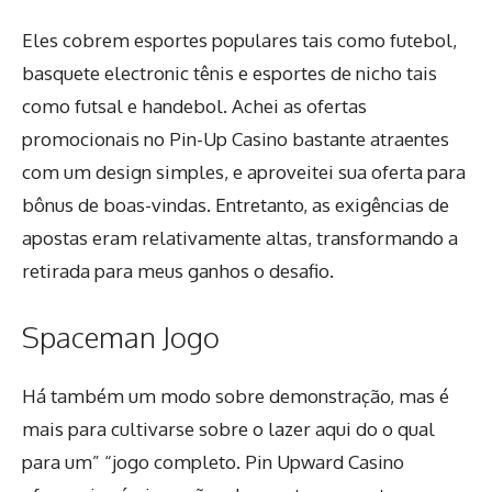
Eles cobrem esportes populares tais como futebol,
basquete electronic tênis e esportes de nicho tais
como futsal e handebol. Achei as ofertas
promocionais no Pin-Up Casino bastante atraentes
com um design simples, e aproveitei sua oferta para
bônus de boas-vindas. Entretanto, as exigências de
apostas eram relativamente altas, transformando a
retirada para meus ganhos o desafio.
Spaceman Jogo
Há também um modo sobre demonstração, mas é
mais para cultivarse sobre o lazer aqui do o qual
para um” “jogo completo. Pin Upward Casino