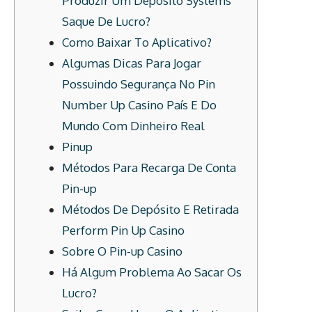
Produzir Um Depósito Systems
Saque De Lucro?
Como Baixar To Aplicativo?
Algumas Dicas Para Jogar
Possuindo Segurança No Pin
Number Up Casino País E Do
Mundo Com Dinheiro Real
Pinup
Métodos Para Recarga De Conta
Pin-up
Métodos De Depósito E Retirada
Perform Pin Up Casino
Sobre O Pin-up Casino
Há Algum Problema Ao Sacar Os
Lucro?