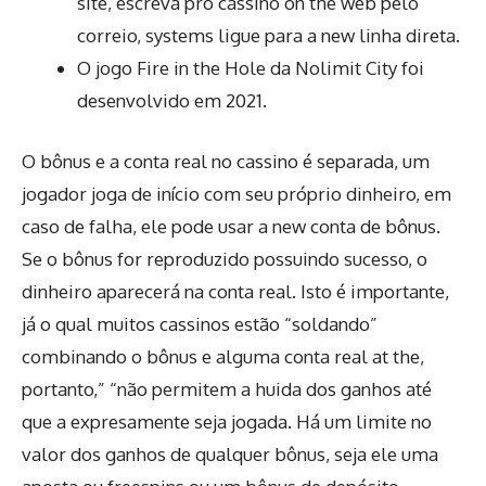
site, escreva pro cassino on the web pelo
correio, systems ligue para a new linha direta.
O jogo Fire in the Hole da Nolimit City foi
desenvolvido em 2021.
O bônus e a conta real no cassino é separada, um
jogador joga de início com seu próprio dinheiro, em
caso de falha, ele pode usar a new conta de bônus.
Se o bônus for reproduzido possuindo sucesso, o
dinheiro aparecerá na conta real. Isto é importante,
já o qual muitos cassinos estão “soldando”
combinando o bônus e alguma conta real at the,
portanto,” “não permitem a huida dos ganhos até
que a expresamente seja jogada. Há um limite no
valor dos ganhos de qualquer bônus, seja ele uma