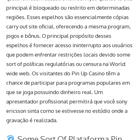
principal é bloqueado ou restrito em determinadas
regiões. Esses espelhos são essencialmente cópias
carry out site oficial, oferecendo a mesma program,
jogos e bônus. O principal propósito desses
espelhos é fornecer acesso ininterrupto aos usuários
que podem enfrentar restrições locais devido some
sort of políticas regulatórias ou censura na World
wide web. Os visitantes do Pin Up Casino têm a
chance de participar para programas populares em
que se joga possuindo dinheiro real. Um
apresentador profissional permitirá que você sony
ericsson sinta como se estivesse no estúdio onde a
gravação é realizada.
Some Sort Of Plataforma Pin