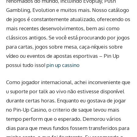
renomados do mundo, incluindo Evoplay, Push
Gambling, Evolution e muitos mais. Nosso catálogo
de jogos é constantemente atualizado, oferecendo os
mais recentes desenvolvimentos, bem asi como
clássicos antigos. Se você está procurando por jogos
para cartas, jogos sobre mesa, caça-níqueis sobre
vídeo ou eventos de apostas esportivas – Pin Up
possui tudo isso!
pin up cassino
Como jogador internacional, achei inconveniente que
u suporte por talk ao vivo não estivesse disponível
durante certas horas. Enquanto eu gostava de jogar
no Pin-Up Casino, o criterio de saque levou mais
tempo perform que o esperado. Demorou vários
dias para que meus fundos fossem transferidos para