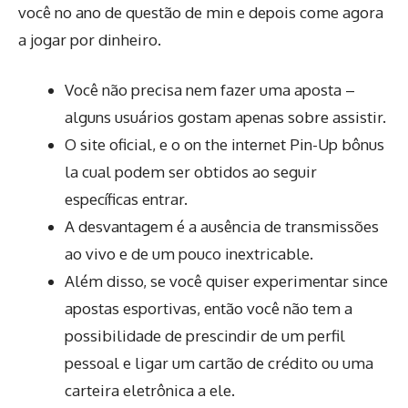
você no ano de questão de min e depois come agora
a jogar por dinheiro.
Você não precisa nem fazer uma aposta –
alguns usuários gostam apenas sobre assistir.
O site oficial, e o on the internet Pin-Up bônus
la cual podem ser obtidos ao seguir
específicas entrar.
A desvantagem é a ausência de transmissões
ao vivo e de um pouco inextricable.
Além disso, se você quiser experimentar since
apostas esportivas, então você não tem a
possibilidade de prescindir de um perfil
pessoal e ligar um cartão de crédito ou uma
carteira eletrônica a ele.