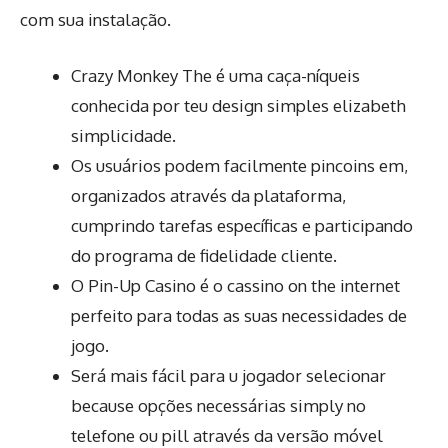
com sua instalação.
Crazy Monkey The é uma caça-níqueis
conhecida por teu design simples elizabeth
simplicidade.
Os usuários podem facilmente pincoins em,
organizados através da plataforma,
cumprindo tarefas específicas e participando
do programa de fidelidade cliente.
O Pin-Up Casino é o cassino on the internet
perfeito para todas as suas necessidades de
jogo.
Será mais fácil para u jogador selecionar
because opções necessárias simply no
telefone ou pill através da versão móvel