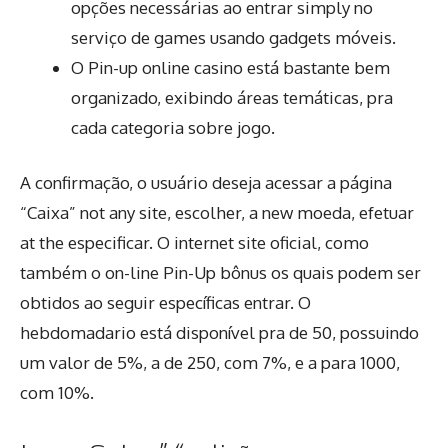
opções necessárias ao entrar simply no
serviço de games usando gadgets móveis.
O Pin-up online casino está bastante bem
organizado, exibindo áreas temáticas, pra
cada categoria sobre jogo.
A confirmação, o usuário deseja acessar a página
“Caixa” not any site, escolher, a new moeda, efetuar
at the especificar. O internet site oficial, como
também o on-line Pin-Up bônus os quais podem ser
obtidos ao seguir específicas entrar. O
hebdomadario está disponível pra de 50, possuindo
um valor de 5%, a de 250, com 7%, e a para 1000,
com 10%.