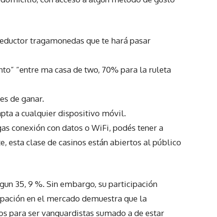
seductor tragamonedas que te hará pasar
nto” “entre ma casa de two, 70% para la ruleta
es de ganar.
apta a cualquier dispositivo móvil.
as conexión con datos o WiFi, podés tener a
e, esta clase de casinos están abiertos al público
gun 35, 9 %. Sin embargo, su participación
cipación en el mercado demuestra que la
os para ser vanguardistas sumado a de estar