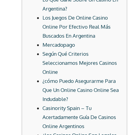
Argentina?
Los Juegos De Online Casino
Online Por Efectivo Real Más
Buscados En Argentina
Mercadopago
Según Qué Criterios
Seleccionamos Mejores Casinos
Online
¿cómo Puedo Asegurarme Para
Que Un Online Casino Online Sea
Indudable?
Casinority Spain – Tu
Acertadamente Guía De Casinos
Online Argentinos