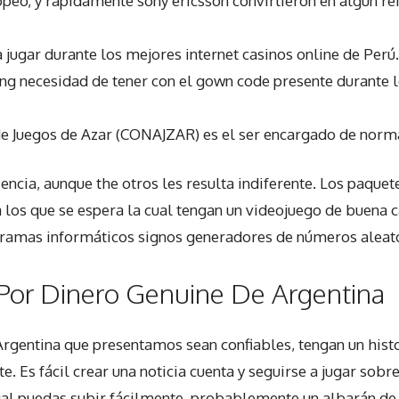
opeo, y rápidamente sony ericsson convirtieron en algun ref
a jugar durante los mejores internet casinos online de Perú.
ng necesidad de tener con el gown code presente durante lo
de Juegos de Azar (CONAJZAR) es el ser encargado de normal
encia, aunque the otros les resulta indiferente. Los paque
los que se espera la cual tengan un videojuego de buena 
gramas informáticos signos generadores de números aleato
 Por Dinero Genuine De Argentina
Argentina que presentamos sean confiables, tengan un his
te. Es fácil crear una noticia cuenta y seguirse a jugar sob
ual puedas subir fácilmente, probablemente un albarán de