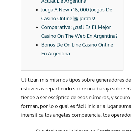
Actual De Argentina
Juega A New +18, 000 Juegos De
Casino Online 🆓 ¡gratis!
Comparativa: ¿cuál Es El Mejor
Casino On The Web En Argentina?
Bonos De On Line Casino Online
En Argentina
Utilizan mis mismos tipos sobre generadores de 
estuvieras repartiendo sobre una baraja sobre 52
tiende a ser escéptico de esos números, y seguro
forman, por lo o qual es fácil iniciar a jugar 
intensifica los angeles competencia, los operado