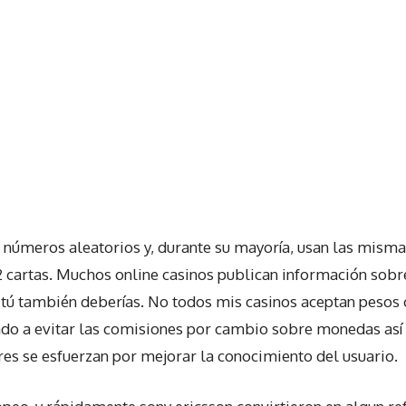
números aleatorios y, durante su mayoría, usan las mismas
 cartas. Muchos online casinos publican información sobre 
 tú también deberías. No todos mis casinos aceptan pesos 
sumado a evitar las comisiones por cambio sobre monedas a
res se esfuerzan por mejorar la conocimiento del usuario.