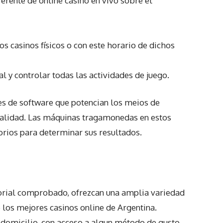
erente de online casino en vivo sobre el
s casinos físicos o con este horario de dichos
 y controlar todas las actividades de juego.
tes de software que potencian los meios de
calidad. Las máquinas tragamonedas en estos
rios para determinar sus resultados.
torial comprobado, ofrezcan una amplia variedad
re los mejores casinos online de Argentina.
 domicilio, con acceso a algun método de gusto