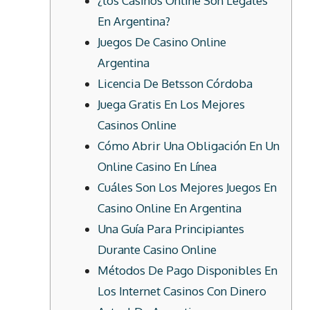
¿los Casinos Online Son Legales
En Argentina?
Juegos De Casino Online
Argentina
Licencia De Betsson Córdoba
Juega Gratis En Los Mejores
Casinos Online
Cómo Abrir Una Obligación En Un
Online Casino En Línea
Cuáles Son Los Mejores Juegos En
Casino Online En Argentina
Una Guía Para Principiantes
Durante Casino Online
Métodos De Pago Disponibles En
Los Internet Casinos Con Dinero